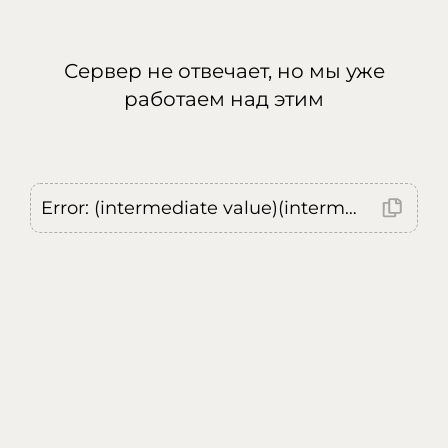
Сервер не отвечает, но мы уже
работаем над этим
Error: (intermediate value)(intermediate value)(intermediate value).replaceAll is not a function