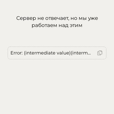
Сервер не отвечает, но мы уже
работаем над этим
Error: (intermediate value)(intermediate value)(intermediate value).replaceAll is not a function